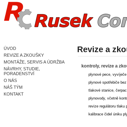
Revize a zko
ÚVOD
REVIZE A ZKOUŠKY
MONTÁŽE, SERVIS A ÚDRŽBA
kontroly, revize a z
NÁVRHY, STUDIE,
PORADENSTVÍ
plynové pece, vyvíječe
O NÁS
plynové spotřebiče be
NÁŠ TÝM
tlakové stanice, čerpa
KONTAKT
plynovody, včetně kont
revize regulátoru tlaku 
kalibrace čidel úniku p